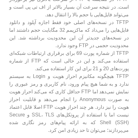
است. در نتیجه سرعت آن بسیار بالاتر از اف تی پی است و
می‌تواند فایل‌هایی با حجم بالا را انتقال دهد.
TFTP در نسخه‌های اصلی خود فقط اجازه آپلود و دانلود
فایل‌هایی را می‌داد که ماکزیمم 32 مگابایت حجم داشتند اما
در نسخه‌های جدیدتر آن این محدودیت برداشته شد. این
محدودیت حجمی در FTP وجود ندارد.
TFTP از شماره پورت 69 برای برقراری ارتباطات شبکه‌ای
استفاده می‌کند و این در حالی است که FTP از شماره
پورت‌های 20 و 21 برای این کار استفاده می‌کند.
TFTP هیچگونه مکانیزم احراز هویت و Login به سیستم
ندارد و به شما هیچ پیام ورود، نام کاربری و رمز عبوری را
نمایش نمی‌دهد اما FTP حداقل کاری که می‌کند احراز هویت
به صورت Anonymous را انجام می‌دهد و قابلیت احراز
هویت را نیز دارد. هر چند احراز هویت FTP اصلا قابل اعتماد
نیست اما با استفاده از پروتکل‌های SSL، TLS و Secure
Shell (SSH) که به ارائه پیام‌های رمز نگاری شده
می‌پردازند؛ می‌توان تا حد زیادی امن کرد.