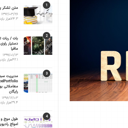
1
متن تشکر پا
۱۳۹۲/۰۳/۲۶
۷۴.۳هزار بازدید
2
بات / ربات ت
دستیار راوی 
مافیا
۱۳۹۹/۰۱/۱۳
۴۲.۱هزار بازدید
3
مدیریت سبد
معاملاتی بو
رایگان
۱۳۹۶/۱۲/۰۳
۳۹.۴هزار بازدید
4
طول موج و 
امواج رادیوی