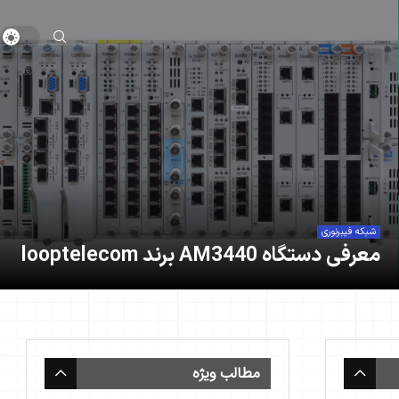
شبکه فیبرنوری
معرفی دستگاه AM3440 برند looptelecom
مطالب ویژه