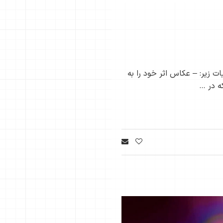
 است: با فرضیات زیر: – عکاس اثر خود را به