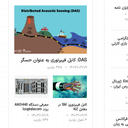
یان نامه
لگرامی
بازی کارتی
DAS: کابل فیبرنوری به عنوان حسگر
۱۴۰۴/۰۳/۰۹
۳۷۸ بازدید
ExcelPortfolio :ژورنال
رس ایران –
کابل فیبرنوری: SM در
معرفی دستگاه AM3440
مقابل NZ
برند looptelecom
۱۴۰۳/۰۲/۰۹
۱۴۰۳/۰۲/۱۹
فرکانس
۱.۳هزار بازدید
۷۴۶ بازدید
ی به زبان