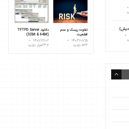
(دیش)
تفاوت ریسک و عدم
دانلود TFTPD Server
قطعیت
(32bit & 64bit)
۱۴۰۱/۱۲/۰۲
۱۴۰۳/۰۱/۱۵
۵۳۲ بازدید
۲۳.۶هزار بازدید