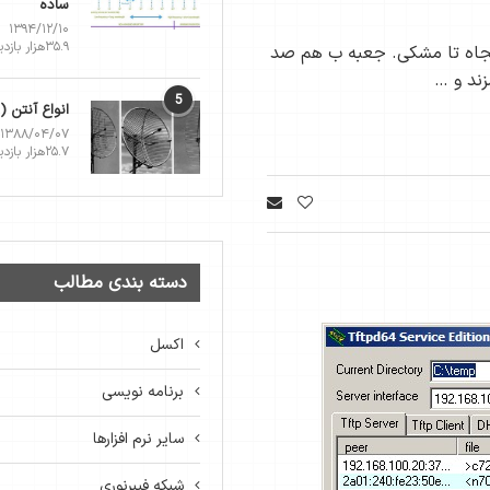
ساده
۱۳۹۴/۱۲/۱۰
۳۵.۹هزار بازدید
نجاه تا مشکی. جعبه ب هم صد
زند و …
5
انواع آنتن 
۱۳۸۸/۰۴/۰۷
۲۵.۷هزار بازدید
دسته بندی مطالب
اکسل
برنامه نویسی
سایر نرم افزارها
شبکه فیبرنوری